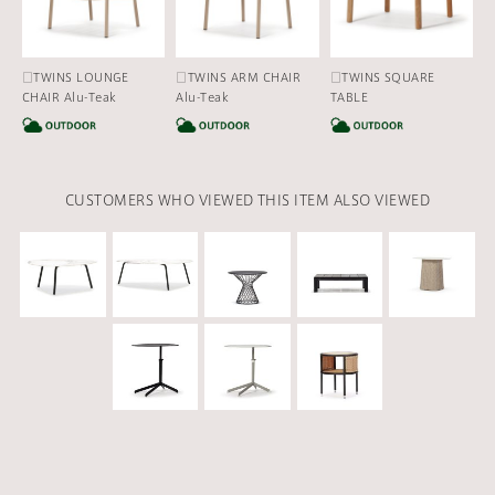
□TWINS LOUNGE
□TWINS ARM CHAIR
□TWINS SQUARE
CHAIR Alu-Teak
Alu-Teak
TABLE
CATEGORY
CATEGORY
CA
CUSTOMERS WHO VIEWED THIS ITEM ALSO VIEWED