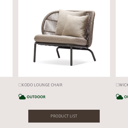
□KODO LOUNGE CHAIR
□WICK
CATEGORY
CATEGOR
PRODUCT LIST