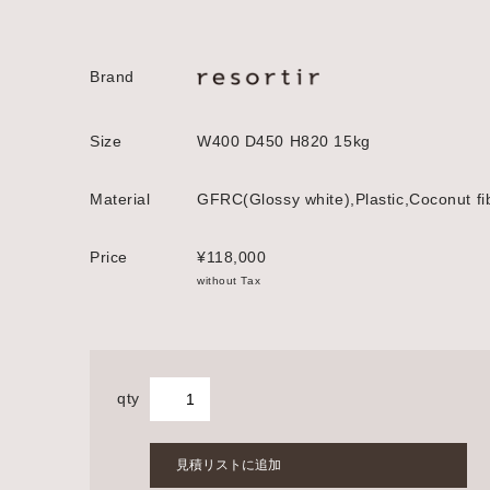
Brand
Size
W400 D450 H820 15kg
Material
GFRC(Glossy white),Plastic,Coconut fi
Price
¥118,000
without Tax
qty
見積リストに追加