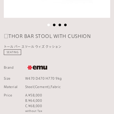
□THOR BAR STOOL WITH CUSHION
トール バー スツール ウィズ クッション
SEATING
Brand
Size
W470 D470 H770 9kg
Material
Steel(Cement),Fabric
Price
A.¥58,000
B.¥64,000
C.¥68,000
without Tax