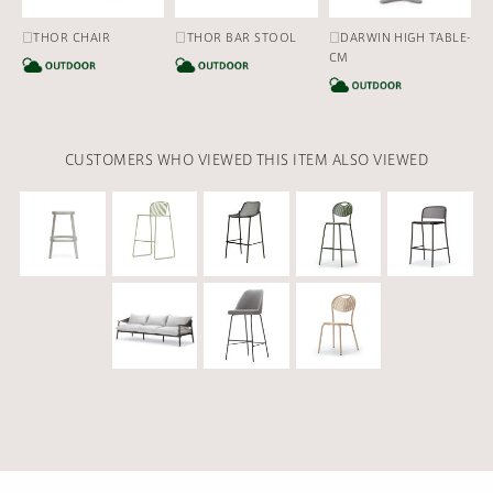
□THOR CHAIR
□THOR BAR STOOL
□DARWIN HIGH TABLE-
CATEGORY
CATEGORY
CM
CA
CUSTOMERS WHO VIEWED THIS ITEM ALSO VIEWED