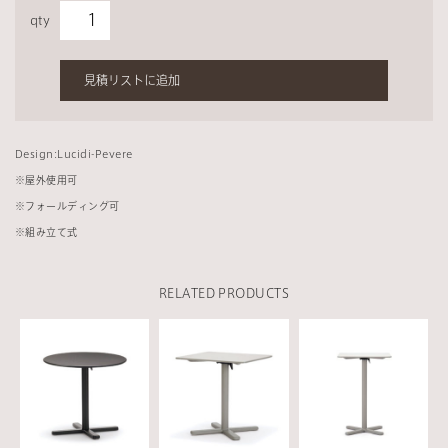
qty
見積リストに追加
Design:Lucidi-Pevere
※
屋外使用可
※
フォールディング可
※
組み立て式
RELATED PRODUCTS