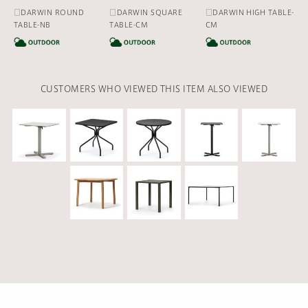
□DARWIN ROUND
□DARWIN SQUARE
□DARWIN HIGH TABLE-
TABLE-NB
TABLE-CM
CM
CATEGORY
CATEGORY
CA
CUSTOMERS WHO VIEWED THIS ITEM ALSO VIEWED