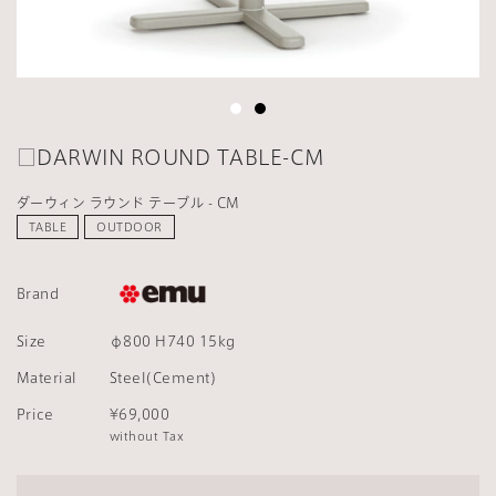
□DARWIN ROUND TABLE-CM
ダーウィン ラウンド テーブル - CM
TABLE
OUTDOOR
Brand
Size
φ800 H740 15kg
Material
Steel(Cement)
Price
¥69,000
without Tax