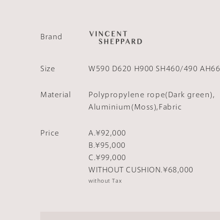
Brand
Size
W590 D620 H900 SH460/490 AH66
Material
Polypropylene rope(Dark green),
Aluminium(Moss),Fabric
Price
A.¥92,000
B.¥95,000
C.¥99,000
WITHOUT CUSHION.¥68,000
without Tax