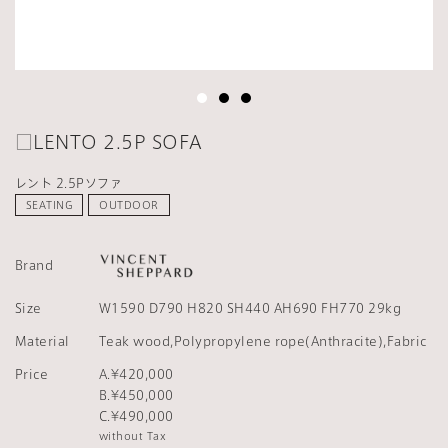
□LENTO 2.5P SOFA
レント 2.5Pソファ
SEATING
OUTDOOR
Brand
Size
W1590 D790 H820 SH440 AH690 FH770 29kg
Material
Teak wood,Polypropylene rope(Anthracite),Fabric
Price
A.¥420,000
B.¥450,000
C.¥490,000
without Tax