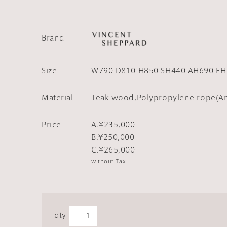
Brand
Size
W790 D810 H850 SH440 AH690 FH
Material
Teak wood,Polypropylene rope(Ant
Price
A.¥235,000
B.¥250,000
C.¥265,000
without Tax
qty