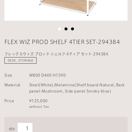
FLEX WIZ PROD SHELF 4TIER SET-294384
フレックスウィズ プロッド シェルフ 4ティア セット-294384
DESK, STORAGE
Size
W800 D440 H1590
Material
Steel(White),Melamine(Shelf board-Natural, Back
panel-Mushroom, Side panel-Smoky blue)
Price
¥125,000
without Tax
qty