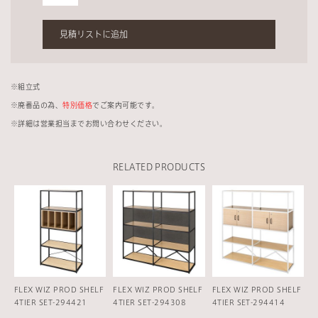
見積リストに追加
※組立式
※廃番品の為、
特別価格
でご案内可能です。
※詳細は営業担当までお問い合わせください。
RELATED PRODUCTS
FLEX WIZ PROD SHELF
FLEX WIZ PROD SHELF
FLEX WIZ PROD SHELF
4TIER SET-294421
4TIER SET-294308
4TIER SET-294414