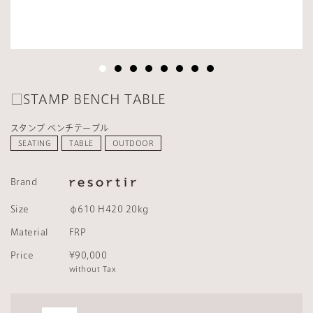
□STAMP BENCH TABLE
スタンプ ベンチテーブル
SEATING
TABLE
OUTDOOR
Brand
Size
φ610 H420 20kg
Material
FRP
Price
¥90,000
without Tax