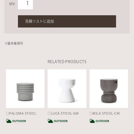
qty
見積リストに追加
※
屋外使用可
RELATED PRODUCTS
□PALOMA STOOL
□LUCA STOOL-GW
□MILA STOOL-CM
CATEGORY
CATEGORY
CA