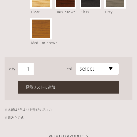
Clear
Dark brown
Black
Grey
Medium brown
qty
col
見積リストに追加
※
木部は5
色よりお選びください
※組み立て式
RELATED PRODUCTS