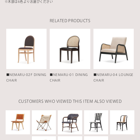
※
木部は6
色よりお選びください
RELATED PRODUCTS
■NEMARU-02F DINING
■NEMARU-01 DINING
■NEMARU-04 LOUNGE
CHAIR
CHAIR
CHAIR
CUSTOMERS WHO VIEWED THIS ITEM ALSO VIEWED