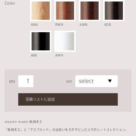
Color
ANA
RWN
AWN
ADB
ABK
AWH
qty
col
見積リストに追加
resortir meets 秋田木工
「秋田木工」と「アスプルンド」の出会いをカタチにしたコラボレートコレクション。