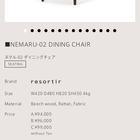
■NEMARU-02 DINING CHAIR
ネマル-02 ダイニングチェア
SEATING
Brand
Size
W420 D480 H820 SH450 4kg
Material
Beech wood, Rattan, Fabric
Price
A.¥94,000
B.¥96,000
C.¥99,000
without Tax