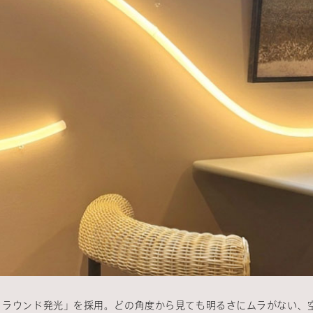
60°ラウンド発光」を採用。どの角度から見ても明るさにムラがない