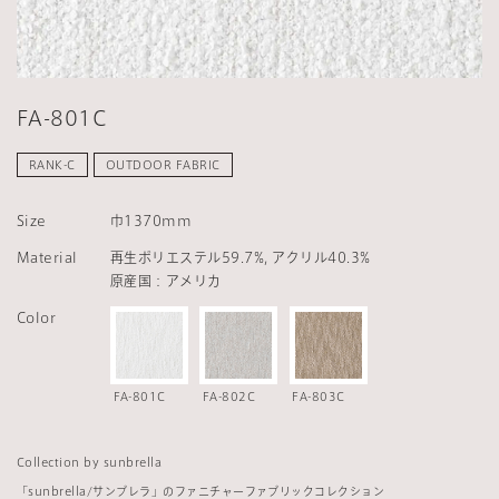
FA-801C
RANK-C
OUTDOOR FABRIC
Size
巾1370mm
Material
再生ポリエステル59.7%, アクリル40.3%
原産国：アメリカ
Color
FA-801C
FA-802C
FA-803C
Collection by sunbrella
「
sunbrella/
サンブレラ」のファニチャーファブリックコレクション