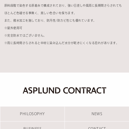
原料段階で染色する原着糸で構成されており、強い日差しや風雨に長期間さらされても
ほとんど色褪せる事無く、美しい色合いを保ちます。
また、撥水加工を施しており、防汚性
/
防カビ性にも優れています。
※
屋外使用可
※
完全防水ではございません。
※
雨に長時間さらされると中材に染み込んだ水分が乾きにくくなる恐れがあります。
PHILOSOPHY
NEWS
BUSINESS
CONTACT