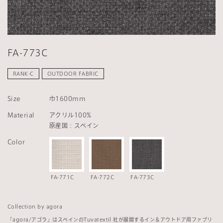
FA-773C
RANK-C
OUTDOOR FABRIC
Size
巾1600mm
Material
アクリル100%
原産国：スペイン
Color
FA-771C
FA-772C
FA-773C
Collection by agora
「agora/アゴラ」はスペインのTuvatextil 社が展開するイン＆アウトドア用ファブリ