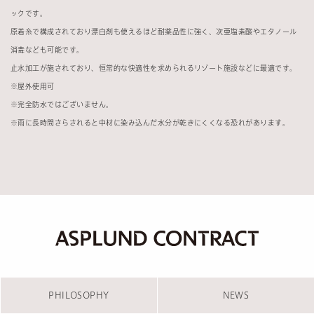
ックです。
原着糸で構成されており漂白剤も使えるほど耐薬品性に強く、次亜塩素酸やエタノール
消毒なども可能です。
止水加工が施されており、恒常的な快適性を求められるリゾート施設などに最適です。
※
屋外使用可
※
完全防水ではございません。
※
雨に長時間さらされると中材に染み込んだ水分が乾きにくくなる恐れがあります。
PHILOSOPHY
NEWS