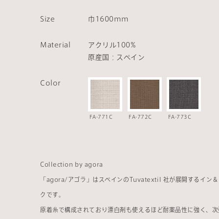
Size
巾1600mm
Material
アクリル100%
原産国：スペイン
Color
FA-771C
FA-772C
FA-773C
Collection by agora
「agora/アゴラ」はスペインのTuvatextil 社が展開する
クです。
原着糸で構成されており漂白剤も使えるほど耐薬品性に強く、次